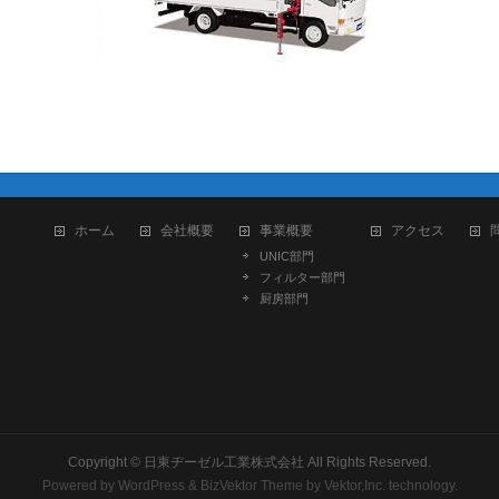
ホーム
会社概要
事業概要
アクセス
UNIC部門
フィルター部門
厨房部門
051
Copyright ©
日東ヂーゼル工業株式会社
All Rights Reserved.
Powered by
WordPress
&
BizVektor Theme
by Vektor,Inc. technology.